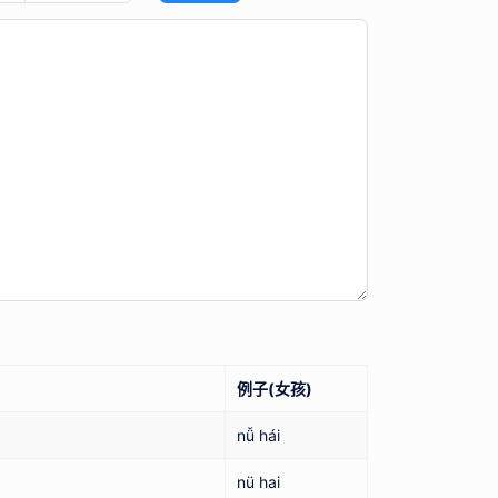
例子(女孩)
nǚ hái
nü hai