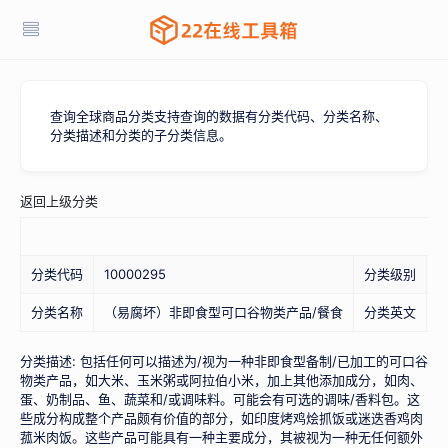
查询全球商品分类支持查询的数据有分类代码、分类名称、
分类描述和分类的子分类信息。
返回上级分类
分
分类代码
10000295
分类级别
分类名称
（易腐坏）非即食型可口谷物类产品/餐食
分类英文
G
分类描述: 包括任何可以描述为/视为一种非即食型备制/已加工的可口谷
物类产品，如大米、玉米粥或阿拉伯小米，加上其他添加成分，如肉、
蛋、奶制品、鱼、蔬菜和/或调味料。可能会有可选的调味/香料包。这
些成分构成整个产品颇有价值的部分，如印度烤鸡烩抓饭或迷迭香鸡肉
菰米肉饭。这些产品可能具有一种主要成分，其被视为一种无任何额外